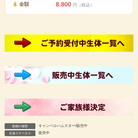
8.800
金額
円（税込）
キャンベルハムスター/販売中
動物の種類
販売中
生体ステータス