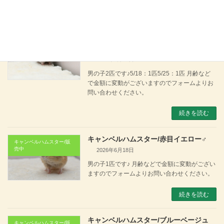
続きを読む
キャンベルハムスター/ブラックプラチナ
キャンベルハムスター/販
♂
売中
2026年6月18日
男の子2匹です♪5/18：1匹5/25：1匹 月齢など
で金額に変動がございますのでフォームよりお
問い合わせください。
続きを読む
キャンベルハムスター/赤目イエロー♂
キャンベルハムスター/販
売中
2026年6月18日
男の子1匹です♪ 月齢などで金額に変動がござい
ますのでフォームよりお問い合わせください。
続きを読む
キャンベルハムスター/ブルーベージュ
キャンベルハムスター/販