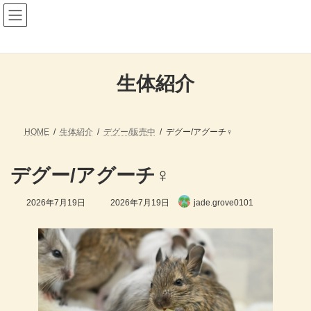
コ
ナ
ン
ビ
テ
ゲ
ン
ー
ツ
シ
へ
ョ
生体紹介
ス
ン
キ
に
ッ
移
プ
動
HOME
生体紹介
デグー/販売中
デグー/アグーチ♀
デグー/アグーチ♀
最
2026年7月19日
2026年7月19日
jade.grove0101
終
更
新
日
時
: