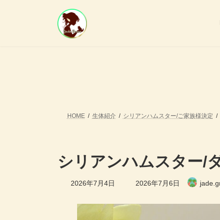
コ
ナ
ン
ビ
テ
ゲ
ン
ー
ツ
シ
へ
ョ
ス
ン
キ
に
ッ
移
プ
動
HOME
生体紹介
シリアンハムスター/ご家族様決定
シリアンハムスター/
最
2026年7月4日
2026年7月6日
jade.
終
更
新
日