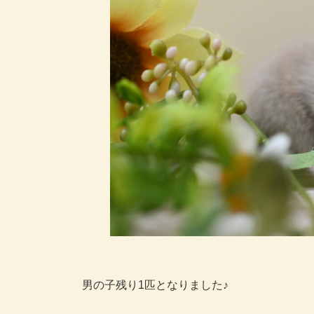
時
:
男の子残り1匹となりました♪