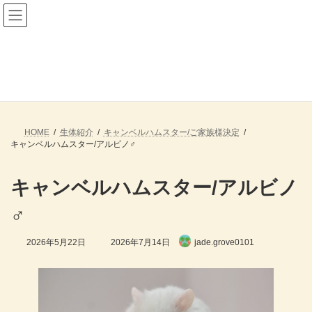
コ
ナ
ン
ビ
テ
ゲ
ン
ー
ツ
シ
へ
ョ
生体紹介
ス
ン
キ
に
ッ
移
プ
動
HOME
生体紹介
キャンベルハムスター/ご家族様決定
キャンベルハムスター/アルビノ♂
キャンベルハムスター/アルビノ
♂
最
2026年5月22日
2026年7月14日
jade.grove0101
終
更
新
日
時
: