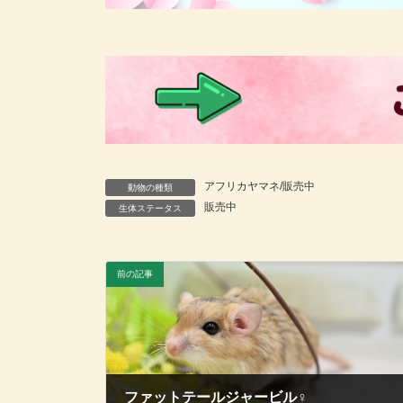
アフリカヤマネ/販売中
動物の種類
販売中
生体ステータス
前の記事
ファットテールジャービル♀