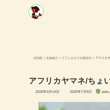
コ
ナ
ン
ビ
テ
ゲ
ン
ー
ツ
シ
へ
ョ
ス
ン
キ
に
ッ
移
プ
動
HOME
生体紹介
アフリカヤマネ/販売中
アフリカヤ
アフリカヤマネ/ちょ
最
2026年3月14日
2026年7月9日
jade
終
更
新
日