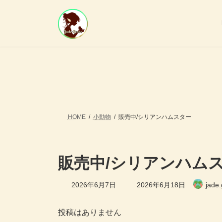
コ
ナ
ン
ビ
テ
ゲ
ン
ー
ツ
シ
へ
ョ
ス
ン
キ
に
ッ
移
プ
動
HOME
小動物
販売中/シリアンハムスター
販売中/シリアンハム
最
2026年6月7日
2026年6月18日
jade
終
更
新
投稿はありません
日