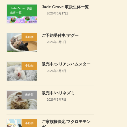
Jade Grove 取扱生体一覧
Jade Grove 取扱
生体一覧
2026年6月17日
ご予約受付中/デグー
小動物
2026年6月9日
販売中/シリアンハムスター
小動物
2026年6月7日
販売中/ハリネズミ
未分類
2026年6月7日
ご家族様決定/フクロモモン
小動物
ガ